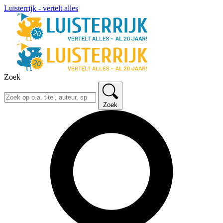
Luisterrijk - vertelt alles
Zoek
Zoek