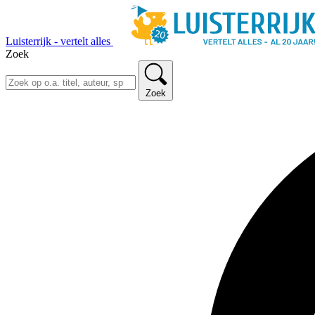
Luisterrijk - vertelt alles
Zoek
Zoek