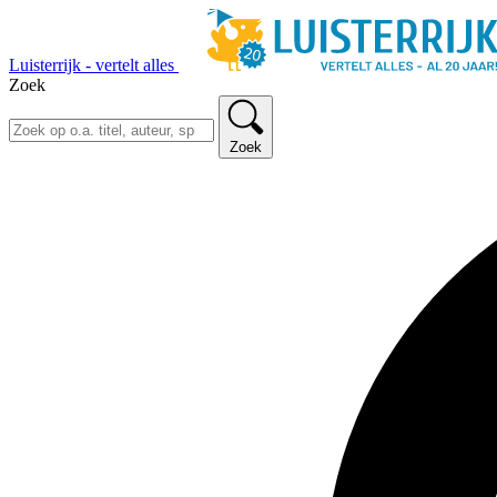
Luisterrijk - vertelt alles
Zoek
Zoek