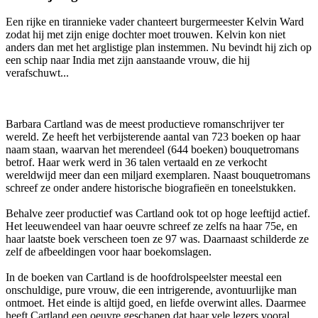
Een rijke en tirannieke vader chanteert burgermeester Kelvin Ward
zodat hij met zijn enige dochter moet trouwen. Kelvin kon niet
anders dan met het arglistige plan instemmen. Nu bevindt hij zich op
een schip naar India met zijn aanstaande vrouw, die hij
verafschuwt...
Barbara Cartland was de meest productieve romanschrijver ter
wereld. Ze heeft het verbijsterende aantal van 723 boeken op haar
naam staan, waarvan het merendeel (644 boeken) bouquetromans
betrof. Haar werk werd in 36 talen vertaald en ze verkocht
wereldwijd meer dan een miljard exemplaren. Naast bouquetromans
schreef ze onder andere historische biografieën en toneelstukken.
Behalve zeer productief was Cartland ook tot op hoge leeftijd actief.
Het leeuwendeel van haar oeuvre schreef ze zelfs na haar 75e, en
haar laatste boek verscheen toen ze 97 was. Daarnaast schilderde ze
zelf de afbeeldingen voor haar boekomslagen.
In de boeken van Cartland is de hoofdrolspeelster meestal een
onschuldige, pure vrouw, die een intrigerende, avontuurlijke man
ontmoet. Het einde is altijd goed, en liefde overwint alles. Daarmee
heeft Cartland een oeuvre geschapen dat haar vele lezers vooral