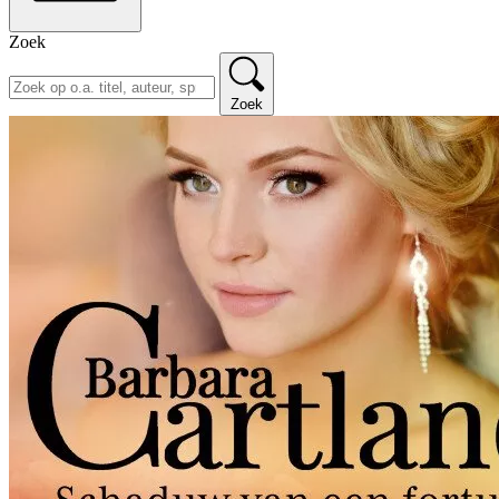
Zoek
Zoek