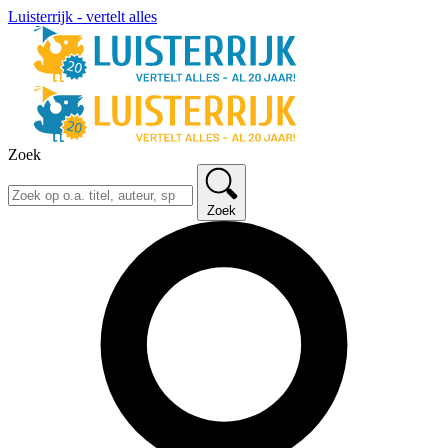
Luisterrijk - vertelt alles
Zoek
Zoek