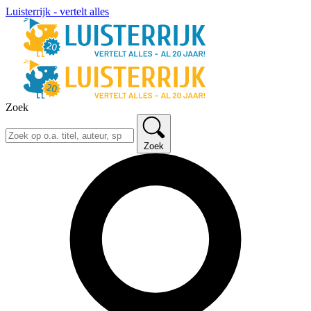
Luisterrijk - vertelt alles
Zoek
Zoek