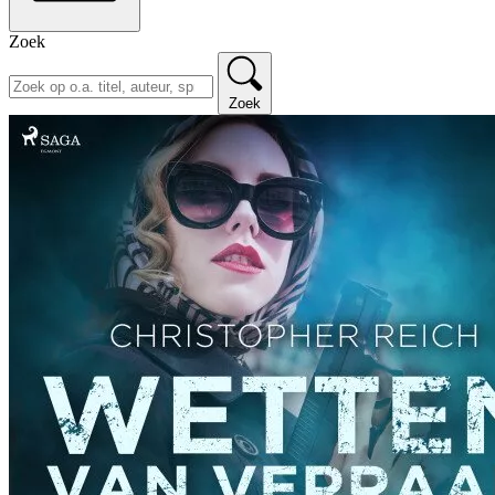
Zoek
Zoek