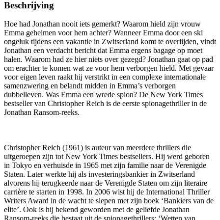
Beschrijving
Hoe had Jonathan nooit iets gemerkt? Waarom hield zijn vrouw
Emma geheimen voor hem achter? Wanneer Emma door een ski
ongeluk tijdens een vakantie in Zwitserland komt te overlijden, vindt
Jonathan een verdacht bericht dat Emma ergens bagage op moet
halen. Waarom had ze hier niets over gezegd? Jonathan gaat op pad
om erachter te komen wat ze voor hem verborgen hield. Met gevaar
voor eigen leven raakt hij verstrikt in een complexe internationale
samenzwering en belandt midden in Emma’s verborgen
dubbelleven. Was Emma een wrede spion? De New York Times
bestseller van Christopher Reich is de eerste spionagethriller in de
Jonathan Ransom-reeks.
Christopher Reich (1961) is auteur van meerdere thrillers die
uitgeroepen zijn tot New York Times bestsellers. Hij werd geboren
in Tokyo en verhuisde in 1965 met zijn familie naar de Verenigde
Staten. Later werkte hij als investeringsbankier in Zwitserland
alvorens hij terugkeerde naar de Verenigde Staten om zijn literaire
carrière te starten in 1998. In 2006 wist hij de International Thriller
Writers Award in de wacht te slepen met zijn boek ‘Bankiers van de
elite’. Ook is hij bekend geworden met de geliefde Jonathan
Ransom-reeks die bestaat uit de spionagethrillers: ‘Wetten van