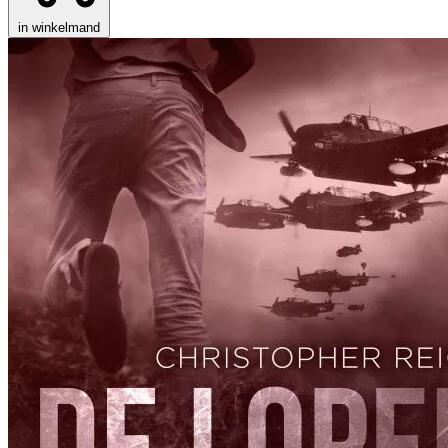
in winkelmand