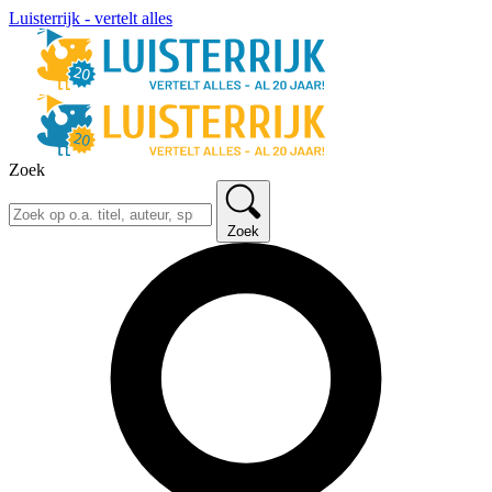
Luisterrijk - vertelt alles
Zoek
Zoek