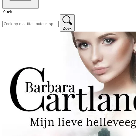
Zoek
Zoek