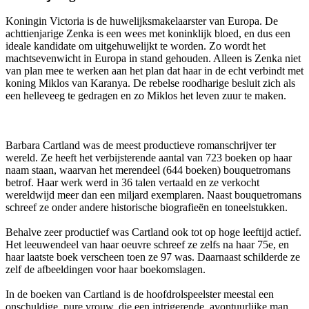
Koningin Victoria is de huwelijksmakelaarster van Europa. De
achttienjarige Zenka is een wees met koninklijk bloed, en dus een
ideale kandidate om uitgehuwelijkt te worden. Zo wordt het
machtsevenwicht in Europa in stand gehouden. Alleen is Zenka niet
van plan mee te werken aan het plan dat haar in de echt verbindt met
koning Miklos van Karanya. De rebelse roodharige besluit zich als
een helleveeg te gedragen en zo Miklos het leven zuur te maken.
Barbara Cartland was de meest productieve romanschrijver ter
wereld. Ze heeft het verbijsterende aantal van 723 boeken op haar
naam staan, waarvan het merendeel (644 boeken) bouquetromans
betrof. Haar werk werd in 36 talen vertaald en ze verkocht
wereldwijd meer dan een miljard exemplaren. Naast bouquetromans
schreef ze onder andere historische biografieën en toneelstukken.
Behalve zeer productief was Cartland ook tot op hoge leeftijd actief.
Het leeuwendeel van haar oeuvre schreef ze zelfs na haar 75e, en
haar laatste boek verscheen toen ze 97 was. Daarnaast schilderde ze
zelf de afbeeldingen voor haar boekomslagen.
In de boeken van Cartland is de hoofdrolspeelster meestal een
onschuldige, pure vrouw, die een intrigerende, avontuurlijke man