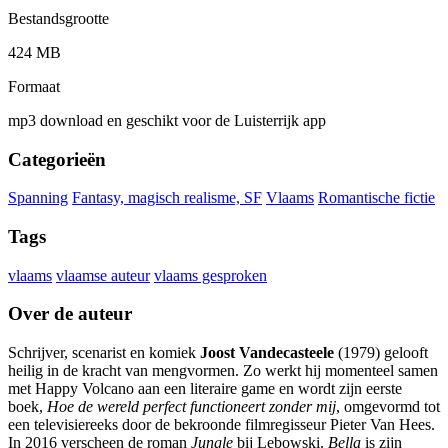
Bestandsgrootte
424 MB
Formaat
mp3 download en geschikt voor de Luisterrijk app
Categorieën
Spanning
Fantasy, magisch realisme, SF
Vlaams
Romantische fictie
Tags
vlaams
vlaamse auteur
vlaams gesproken
Over de auteur
Schrijver, scenarist en komiek
Joost Vandecasteele
(1979) gelooft
heilig in de kracht van mengvormen. Zo werkt hij momenteel samen
met Happy Volcano aan een literaire game en wordt zijn eerste
boek,
Hoe de wereld perfect functioneert zonder mij
, omgevormd tot
een televisiereeks door de bekroonde filmregisseur Pieter Van Hees.
In 2016 verscheen de roman
Jungle
bij Lebowski.
Bella
is zijn