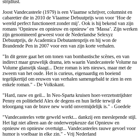
strijdlust.
Joost Vandecasteele (1979) is een Vlaamse schrijver, columnist en
cabaretier die in 2010 de Vlaamse Debuutprijs won voor ‘Hoe de
wereld perfect functioneert zonder mij’. Ook is hij bekend van zijn
romans ‘Opnieuw en opnieuw en opnieuw’ en ‘Massa’. Zijn werken
zijn genomineerd geweest voor de Nederlandse Selexyz
Debuutprijs, de Academica Debutantenprijs en hij won de
Brandende Pen in 2007 voor een van zijn korte verhalen.
"In dit genre gaat het om tonen van bombastische scènes, en van
indirect maar gruwelijk drama, iets waarin Vandecasteele Volume na
Volume glansrijk slaagt... Deze roman is iets nieuws, maar met de
zweem van het oude. Het is curieus, eigenaardig en boeiend
tegelijkertijd om eeuwen van verhalen samengebald te zien in een
enkele roman." - De Volkskant.
"Hard, rauw en geil... In Neo-Sparta kruisen hoer-verzetsstrijdster
Penny en politieheld Alex de degens en hun liefde terwijl de
teloorgang van de brave new world onvermijdelijk is." - Goedele
"Vandecasteeles vette geweld werkt... dankzij een meeslepende stijl.
Het ligt niet alleen aan de onderwerpkeuze dat Opnieuw en
opnieuw en opnieuw overtuigt... Vandecasteeles rauwe gevoel voor
humor is voelbaar in elke zin." - Vrij Nederland