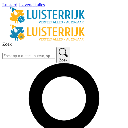
Luisterrijk - vertelt alles
Zoek
Zoek