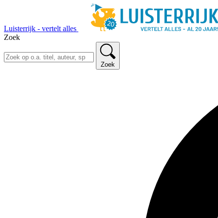
Luisterrijk - vertelt alles
Zoek
Zoek