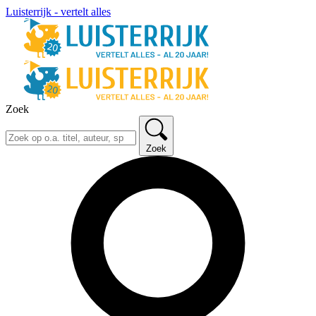
Luisterrijk - vertelt alles
Zoek
Zoek