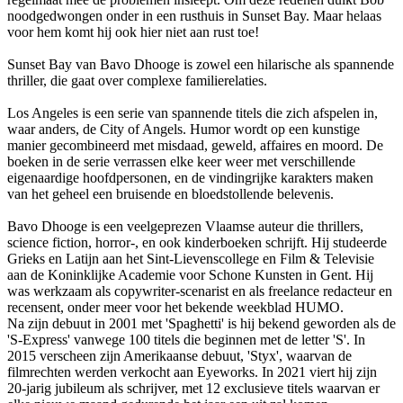
noodgedwongen onder in een rusthuis in Sunset Bay. Maar helaas
voor hem komt hij ook hier niet aan rust toe!
Sunset Bay van Bavo Dhooge is zowel een hilarische als spannende
thriller, die gaat over complexe familierelaties.
Los Angeles is een serie van spannende titels die zich afspelen in,
waar anders, de City of Angels. Humor wordt op een kunstige
manier gecombineerd met misdaad, geweld, affaires en moord. De
boeken in de serie verrassen elke keer weer met verschillende
eigenaardige hoofdpersonen, en de vindingrijke karakters maken
van het geheel een bruisende en bloedstollende belevenis.
Bavo Dhooge is een veelgeprezen Vlaamse auteur die thrillers,
science fiction, horror-, en ook kinderboeken schrijft. Hij studeerde
Grieks en Latijn aan het Sint-Lievenscollege en Film & Televisie
aan de Koninklijke Academie voor Schone Kunsten in Gent. Hij
was werkzaam als copywriter-scenarist en als freelance redacteur en
recensent, onder meer voor het bekende weekblad HUMO.
Na zijn debuut in 2001 met 'Spaghetti' is hij bekend geworden als de
'S-Express' vanwege 100 titels die beginnen met de letter 'S'. In
2015 verscheen zijn Amerikaanse debuut, 'Styx', waarvan de
filmrechten werden verkocht aan Eyeworks. In 2021 viert hij zijn
20-jarig jubileum als schrijver, met 12 exclusieve titels waarvan er