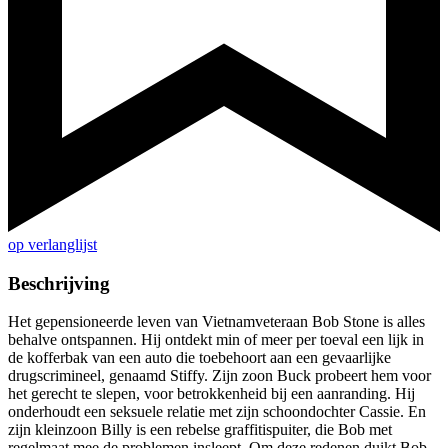
op verlanglijst
Beschrijving
Het gepensioneerde leven van Vietnamveteraan Bob Stone is alles
behalve ontspannen. Hij ontdekt min of meer per toeval een lijk in
de kofferbak van een auto die toebehoort aan een gevaarlijke
drugscrimineel, genaamd Stiffy. Zijn zoon Buck probeert hem voor
het gerecht te slepen, voor betrokkenheid bij een aanranding. Hij
onderhoudt een seksuele relatie met zijn schoondochter Cassie. En
zijn kleinzoon Billy is een rebelse graffitispuiter, die Bob met
regelmaat mee de problemen insleept. Om deze redenen duikt Bob