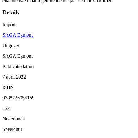
elke nieuwe maand gedurende het jaar een uit zal komen.
Details
Imprint
SAGA Egmont
Uitgever
SAGA Egmont
Publicatiedatum
7 april 2022
ISBN
9788726954159
Taal
Nederlands
Speelduur