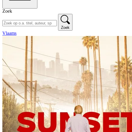
Zoek
Zoek
Vlaams