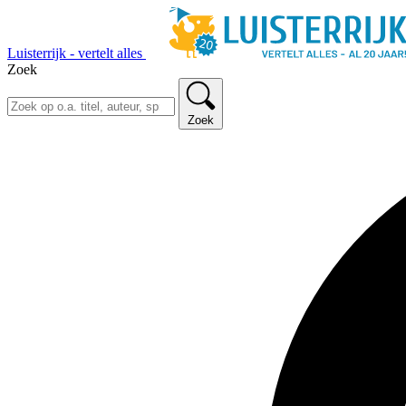
Luisterrijk - vertelt alles
Zoek
Zoek