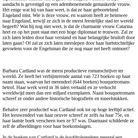
aandacht is gevestigd op een adembenemende gemaskerde vrouw.
Het enige wat hij van haar weet, is dat ze haar geboorteland
Engeland mist. Wie is deze vrouw, en waarom heeft ze heimwee
naar Engeland, terwijl ze zich in de meest feestelijke stad ter wereld
begeeft? Wat hij nog niet weet, is dat de charmante vrouw Catarina
heet en op het punt staat met een hoge diplomaat te trouwen. Zal ze
zich laten leiden door haar verstand en haar belangrijke bruiloft door
laten gaan? Of zal ze zich laten meeslepen door haar hartstochtelijke
gevoelens voor de Engelsman die ze nog maar net heeft ontmoet?
Barbara Cartland was de meest productieve romanschrijver ter
wereld. Ze heeft het verbijsterende aantal van 723 boeken op haar
naam staan, waarvan het merendeel (644 boeken) bouquetromans
betrof. Haar werk werd in 36 talen vertaald en ze verkocht
wereldwijd meer dan een miljard exemplaren. Naast bouquetromans
schreef ze onder andere historische biografieën en toneelstukken.
Behalve zeer productief was Cartland ook tot op hoge leeftijd actief.
Het leeuwendeel van haar oeuvre schreef ze zelfs na haar 75e, en
haar laatste boek verscheen toen ze 97 was. Daarnaast schilderde ze
zelf de afbeeldingen voor haar boekomslagen.
In de boeken van Cartland is de hoofdrolspeelster meestal een