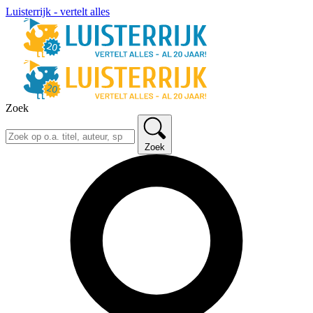
Luisterrijk - vertelt alles
Zoek
Zoek