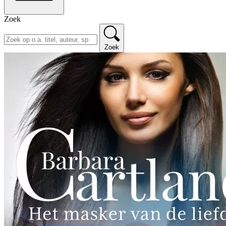
Zoek
Zoek