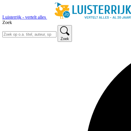
Luisterrijk - vertelt alles
Zoek
Zoek