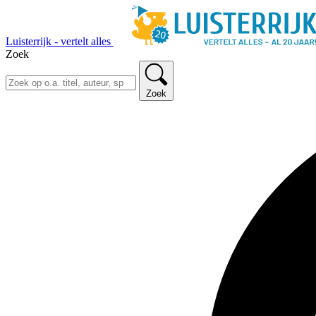
Luisterrijk - vertelt alles
Zoek
Zoek