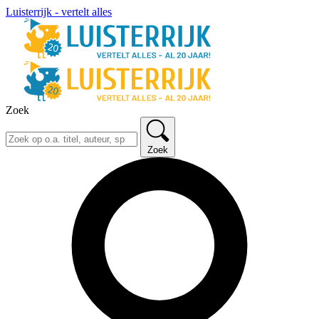
Luisterrijk - vertelt alles
Zoek
Zoek