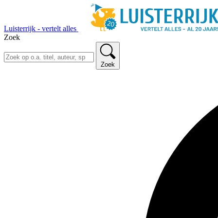
Luisterrijk - vertelt alles
Zoek
Zoek