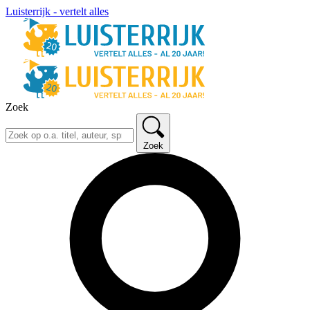
Luisterrijk - vertelt alles
Zoek
Zoek