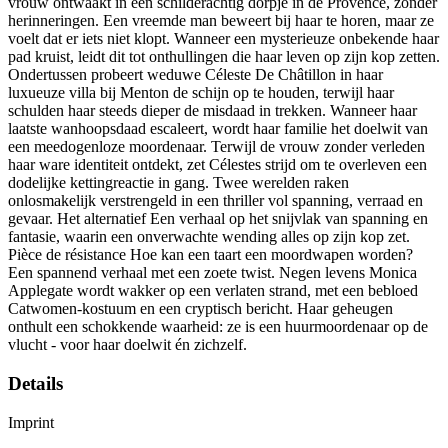
vrouw ontwaakt in een schilderachtig dorpje in de Provence, zonder
herinneringen. Een vreemde man beweert bij haar te horen, maar ze
voelt dat er iets niet klopt. Wanneer een mysterieuze onbekende haar
pad kruist, leidt dit tot onthullingen die haar leven op zijn kop zetten.
Ondertussen probeert weduwe Céleste De Châtillon in haar
luxueuze villa bij Menton de schijn op te houden, terwijl haar
schulden haar steeds dieper de misdaad in trekken. Wanneer haar
laatste wanhoopsdaad escaleert, wordt haar familie het doelwit van
een meedogenloze moordenaar. Terwijl de vrouw zonder verleden
haar ware identiteit ontdekt, zet Célestes strijd om te overleven een
dodelijke kettingreactie in gang. Twee werelden raken
onlosmakelijk verstrengeld in een thriller vol spanning, verraad en
gevaar. Het alternatief Een verhaal op het snijvlak van spanning en
fantasie, waarin een onverwachte wending alles op zijn kop zet.
Pièce de résistance Hoe kan een taart een moordwapen worden?
Een spannend verhaal met een zoete twist. Negen levens Monica
Applegate wordt wakker op een verlaten strand, met een bebloed
Catwomen-kostuum en een cryptisch bericht. Haar geheugen
onthult een schokkende waarheid: ze is een huurmoordenaar op de
vlucht - voor haar doelwit én zichzelf.
Details
Imprint