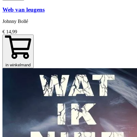
Web van leugens
Johnny Bollé
€ 14,99
in winkelmand