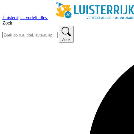
Luisterrijk - vertelt alles
Zoek
Zoek