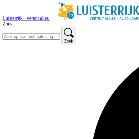
Luisterrijk - vertelt alles
Zoek
Zoek