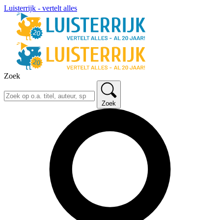
Luisterrijk - vertelt alles
Zoek
Zoek