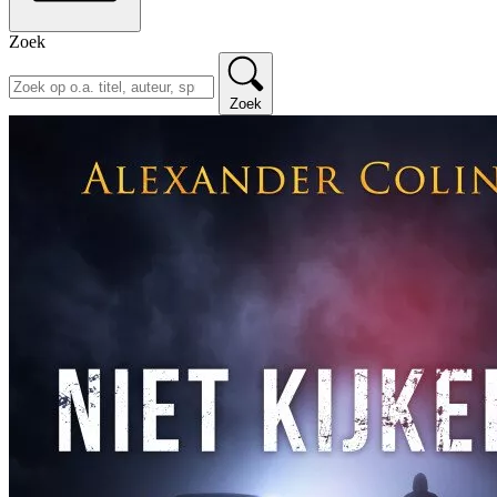
Zoek
Zoek