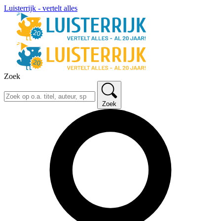
Luisterrijk - vertelt alles
Zoek
Zoek