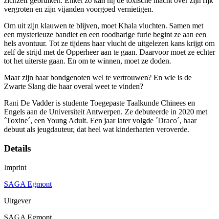
zichzelf gebruiken. Enkel zo kan hij de toxische macht over zijn rijk
vergroten en zijn vijanden voorgoed vernietigen.
Om uit zijn klauwen te blijven, moet Khala vluchten. Samen met
een mysterieuze bandiet en een roodharige furie begint ze aan een
hels avontuur. Tot ze tijdens haar vlucht de uitgelezen kans krijgt om
zelf de strijd met de Opperheer aan te gaan. Daarvoor moet ze echter
tot het uiterste gaan. En om te winnen, moet ze doden.
Maar zijn haar bondgenoten wel te vertrouwen? En wie is de
Zwarte Slang die haar overal weet te vinden?
Rani De Vadder is studente Toegepaste Taalkunde Chinees en
Engels aan de Universiteit Antwerpen. Ze debuteerde in 2020 met
´Toxine´, een Young Adult. Een jaar later volgde ´Draco´, haar
debuut als jeugdauteur, dat heel wat kinderharten veroverde.
Details
Imprint
SAGA Egmont
Uitgever
SAGA Egmont