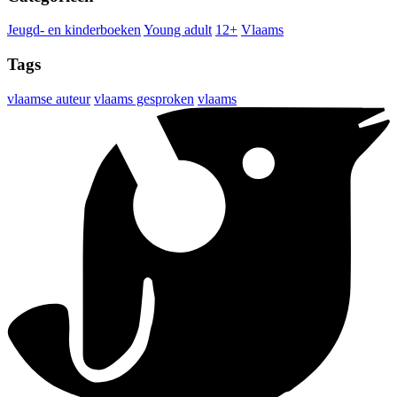
Jeugd- en kinderboeken
Young adult
12+
Vlaams
Tags
vlaamse auteur
vlaams gesproken
vlaams