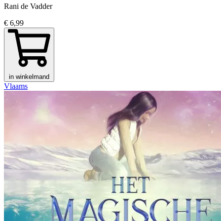
Rani de Vadder
€ 6,99
in winkelmand
Vlaams