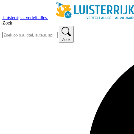
Luisterrijk - vertelt alles
Zoek
Zoek