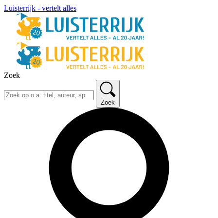
Luisterrijk - vertelt alles
Zoek
Zoek