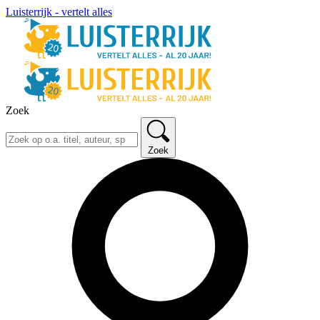
Luisterrijk - vertelt alles
Zoek
Zoek