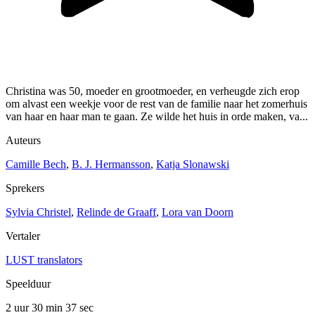
Christina was 50, moeder en grootmoeder, en verheugde zich erop
om alvast een weekje voor de rest van de familie naar het zomerhuis
van haar en haar man te gaan. Ze wilde het huis in orde maken, va...
Auteurs
Camille Bech
,
B. J. Hermansson
,
Katja Slonawski
Sprekers
Sylvia Christel
,
Relinde de Graaff
,
Lora van Doorn
Vertaler
LUST translators
Speelduur
2 uur 30 min
37 sec