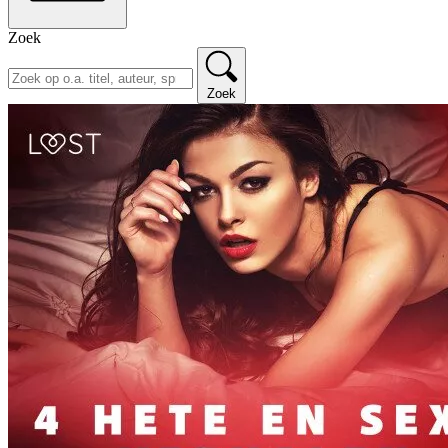
Zoek
Zoek