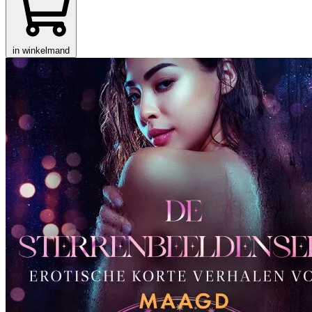
in winkelmand