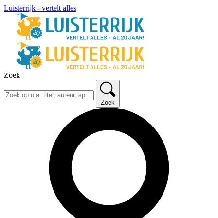
Luisterrijk - vertelt alles
Zoek
Zoek