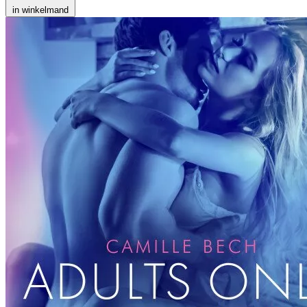
in winkelmand