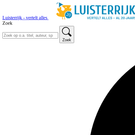
Luisterrijk - vertelt alles
Zoek
Zoek