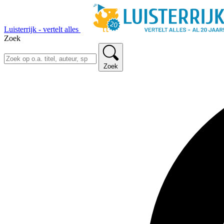
Luisterrijk - vertelt alles
Zoek
Zoek