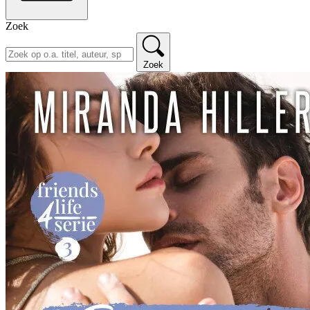
Zoek
Zoek