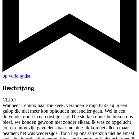
op verlanglijst
Beschrijving
CLEO
Wanneer Lennox naar me keek, veranderde mijn hartslag in een
galop die niet meer kon ophouden met sneller gaan. Wel in een
dravende, nooit in een rustige slag. Die sterke connectie tussen ons
bleef, we konden gewoon niet zonder elkaar. Ik was zo opgelucht
toen Lennox zijn gevoelens naar me uitte. Ik kon het alleen maar
beamen; het was wederzijds. Toch liep ons samenzijn niet helemaal
zoals het hoorde, zijn gemoedstoestand werkte ook niet echt mee. Ik