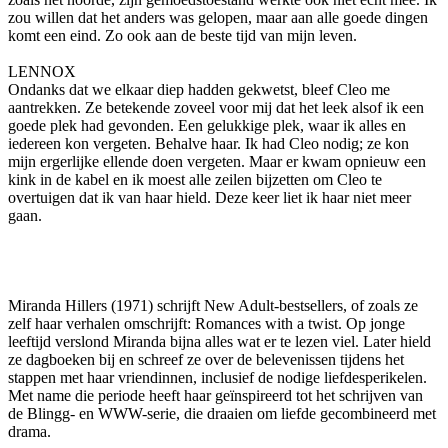
zou willen dat het anders was gelopen, maar aan alle goede dingen
komt een eind. Zo ook aan de beste tijd van mijn leven.
LENNOX
Ondanks dat we elkaar diep hadden gekwetst, bleef Cleo me
aantrekken. Ze betekende zoveel voor mij dat het leek alsof ik een
goede plek had gevonden. Een gelukkige plek, waar ik alles en
iedereen kon vergeten. Behalve haar. Ik had Cleo nodig; ze kon
mijn ergerlijke ellende doen vergeten. Maar er kwam opnieuw een
kink in de kabel en ik moest alle zeilen bijzetten om Cleo te
overtuigen dat ik van haar hield. Deze keer liet ik haar niet meer
gaan.
Miranda Hillers (1971) schrijft New Adult-bestsellers, of zoals ze
zelf haar verhalen omschrijft: Romances with a twist. Op jonge
leeftijd verslond Miranda bijna alles wat er te lezen viel. Later hield
ze dagboeken bij en schreef ze over de belevenissen tijdens het
stappen met haar vriendinnen, inclusief de nodige liefdesperikelen.
Met name die periode heeft haar geïnspireerd tot het schrijven van
de Blingg- en WWW-serie, die draaien om liefde gecombineerd met
drama.