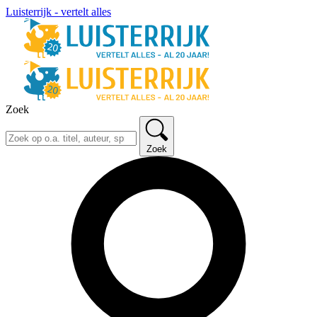
Luisterrijk - vertelt alles
Zoek
Zoek