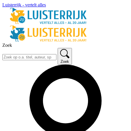
Luisterrijk - vertelt alles
Zoek
Zoek