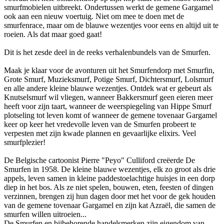
smurfmobielen uitbreekt. Ondertussen werkt de gemene Gargamel
ook aan een nieuw voertuig. Niet om mee te doen met de
smurfenrace, maar om de blauwe wezentjes voor eens en altijd uit te
roeien. Als dat maar goed gaat!
Dit is het zesde deel in de reeks verhalenbundels van de Smurfen.
Maak je klaar voor de avonturen uit het Smurfendorp met Smurfin,
Grote Smurf, Muzieksmurf, Potige Smurf, Dichtersmurf, Lolsmurf
en alle andere kleine blauwe wezentjes. Ontdek wat er gebeurt als
Knutselsmurf wil vliegen, wanneer Bakkersmurf geen eieren meer
heeft voor zijn taart, wanneer de weerspiegeling van Hippe Smurf
plotseling tot leven komt of wanneer de gemene tovenaar Gargamel
keer op keer het vredevolle leven van de Smurfen probeert te
verpesten met zijn kwade plannen en gevaarlijke elixirs. Veel
smurfplezier!
De Belgische cartoonist Pierre "Peyo" Culliford creëerde De
Smurfen in 1958. De kleine blauwe wezentjes, elk zo groot als drie
appels, leven samen in kleine paddestoelachtige huisjes in een dorp
diep in het bos. Als ze niet spelen, bouwen, eten, feesten of dingen
verzinnen, brengen zij hun dagen door met het voor de gek houden
van de gemene tovenaar Gargamel en zijn kat Azraël, die samen de
smurfen willen uitroeien...
De Smurfen en bijbehorende handelsmerken zijn eigendom van