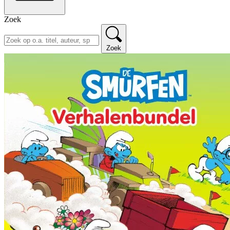
Zoek
Zoek