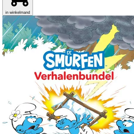
in winkelmand