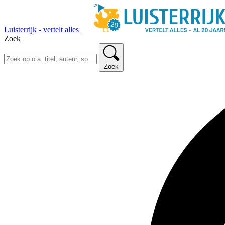
Luisterrijk - vertelt alles
Zoek
Zoek