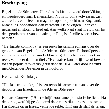
Beschrijving
Engeland, de 9de eeuw. Uthred is als kind ontvoerd door Vikingen
en meegevoerd naar Denemarken. Nu is hij bijna volwassen, ziet
zichzelf als een Deen en mag mee op strooptocht naar Engeland.
Maar alles loopt anders dan verwacht. De Vikingen lijden een
nederlaag en stoten Uthred uit. Aan welke kant staat hij? En kan hij
de eigendommen van zijn adellijke Engelse familie weer in bezit
nemen?
“Het laatste koninkrijk” is een reeks historische romans over de
geboorte van Engeland in de 9de en 10de eeuw. De hoofdpersoon
van de serie is Uhtred van Bebbanburg. Dit is het eerste boek in de
reeks van meer dan tien titels. “Het laatste koninkrijk” werd bewerkt
tot een populaire tv-reeks (eerst door de BBC, later door Netflix)
met Alexander Dreymon in de hoofdrol.
Het Laatste Koninkrijk
“Het laatste koninkrijk” is een reeks historische romans over de
geboorte van Engeland in de 9de en 10de eeuw.
Bernard Cornwell (1944) schrijft voornamelijk historische fictie. Na
de oorlog werd hij geadopteerd door een strikte protestantse sekte.
Hij groeide op in Essex, verliet de sekte, ging aan de slag als leraar,