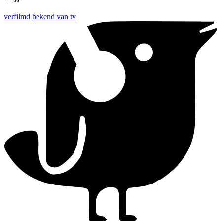
verfilmd
bekend van tv