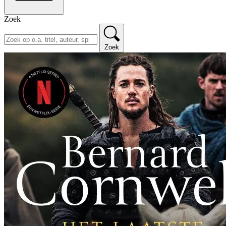
Zoek
Zoek