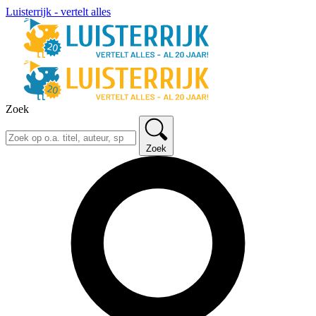
Luisterrijk - vertelt alles
Zoek
Zoek