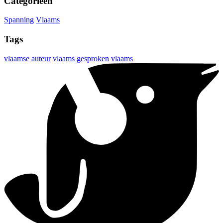
Categorieën
Spanning
Vlaams
Tags
vlaamse auteur
vlaams gesproken
vlaams