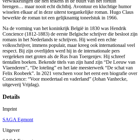
verwikkelingen die hen telkens in de buurt van het fortuin
brengen… maar nooit echt dichtbij. Avontuur en kluchtige humor
wisselen elkaar af in deze uiterst toegankelijke roman. Hugo Claus
bewerkte de roman tot een gelijknamig toneelstuk in 1966.
Na de vorming van het koninkrijk België in 1830 was Hendrik
Concience (1812-1883) de eerste Belgische schrijver die besloot zijn
romans in het Nederlands te schrijven. Hij werd een echte
volksschrijver, immens populair, maar kreeg ook internationaal veel
respect. Bij zijn overlijden werd hij in de internationale pers
vergeleken met groten als de Rus Ivan Toergenjev. Hij schreef
tientallen boeken. Bekende titels van zijn hand zijn “De Leeuw van
Vlaenderen”, “De loteling” en het late meesterwerk “De schat van
Felix Roobeek”. In 2021 verscheen voor het eerst een biografie over
Conscience: “Voor moedertaal en vaderland” (Johan Vanhecke,
uitgeverij Vrijdag).
Details
Imprint
SAGA Egmont
Uitgever