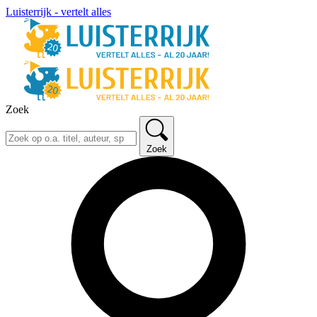
Luisterrijk - vertelt alles
Zoek
Zoek