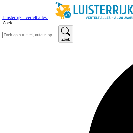
Luisterrijk - vertelt alles
Zoek
Zoek