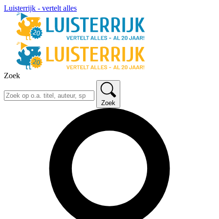
Luisterrijk - vertelt alles
Zoek
Zoek