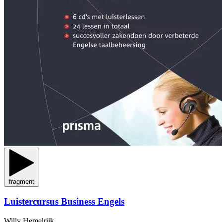
fragment
Luistercursus Business Engels
Willy Hemelrijk