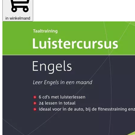
in winkelmand