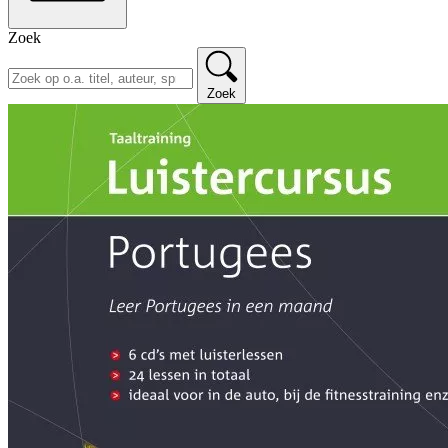
Zoek
Zoek