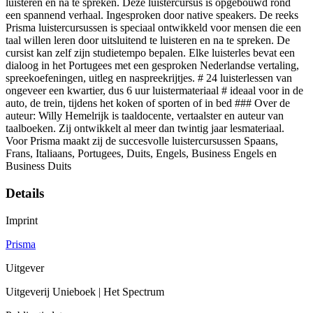
luisteren en na te spreken. Deze luistercursus is opgebouwd rond
een spannend verhaal. Ingesproken door native speakers. De reeks
Prisma luistercursussen is speciaal ontwikkeld voor mensen die een
taal willen leren door uitsluitend te luisteren en na te spreken. De
cursist kan zelf zijn studietempo bepalen. Elke luisterles bevat een
dialoog in het Portugees met een gesproken Nederlandse vertaling,
spreekoefeningen, uitleg en naspreekrijtjes. # 24 luisterlessen van
ongeveer een kwartier, dus 6 uur luistermateriaal # ideaal voor in de
auto, de trein, tijdens het koken of sporten of in bed ### Over de
auteur: Willy Hemelrijk is taaldocente, vertaalster en auteur van
taalboeken. Zij ontwikkelt al meer dan twintig jaar lesmateriaal.
Voor Prisma maakt zij de succesvolle luistercursussen Spaans,
Frans, Italiaans, Portugees, Duits, Engels, Business Engels en
Business Duits
Details
Imprint
Prisma
Uitgever
Uitgeverij Unieboek | Het Spectrum