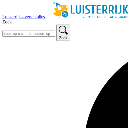
Luisterrijk - vertelt alles
Zoek
Zoek