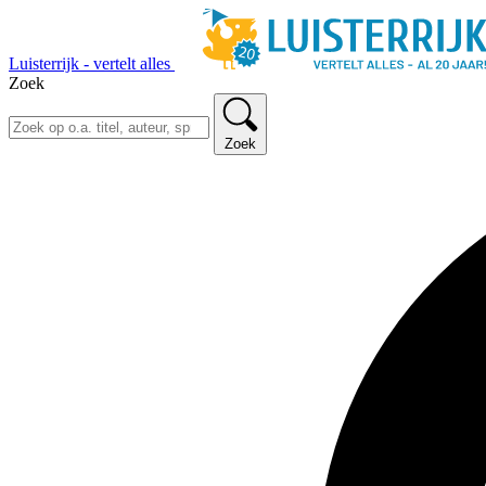
Luisterrijk - vertelt alles
Zoek
Zoek