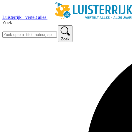
Luisterrijk - vertelt alles
Zoek
Zoek