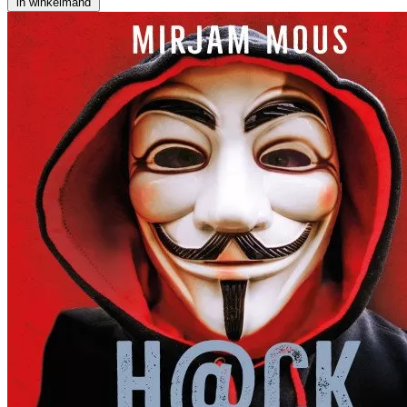
in winkelmand