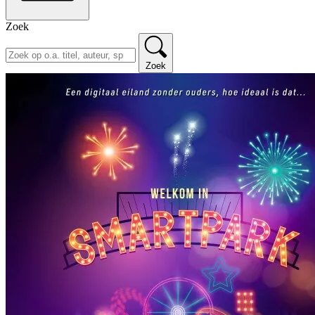
Zoek
Zoek