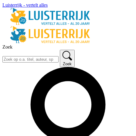
Luisterrijk - vertelt alles
Zoek
Zoek