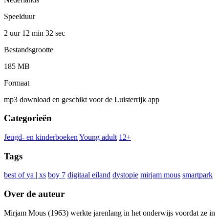
Speelduur
2 uur 12 min
32 sec
Bestandsgrootte
185 MB
Formaat
mp3 download en geschikt voor de Luisterrijk app
Categorieën
Jeugd- en kinderboeken
Young adult
12+
Tags
best of ya | xs
boy 7
digitaal eiland
dystopie
mirjam mous
smartpark
Over de auteur
Mirjam Mous (1963) werkte jarenlang in het onderwijs voordat ze in