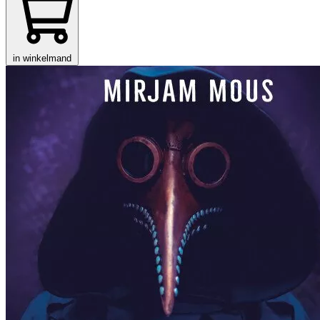
in winkelmand