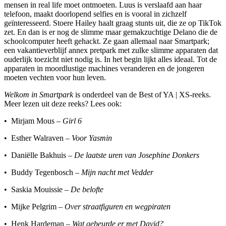
mensen in real life moet ontmoeten. Luus is verslaafd aan haar
telefoon, maakt doorlopend selfies en is vooral in zichzelf
geïnteresseerd. Stoere Hailey haalt graag stunts uit, die ze op TikTok
zet. En dan is er nog de slimme maar gemakzuchtige Delano die de
schoolcomputer heeft gehackt. Ze gaan allemaal naar Smartpark;
een vakantieverblijf annex pretpark met zulke slimme apparaten dat
ouderlijk toezicht niet nodig is. In het begin lijkt alles ideaal. Tot de
apparaten in moordlustige machines veranderen en de jongeren
moeten vechten voor hun leven.
Welkom in Smartpark
is onderdeel van de Best of YA | XS-reeks.
Meer lezen uit deze reeks? Lees ook:
• Mirjam Mous –
Girl 6
• Esther Walraven –
Voor Yasmin
• Daniëlle Bakhuis –
De laatste uren van Josephine Donkers
• Buddy Tegenbosch –
Mijn nacht met Vedder
• Saskia Mouissie –
De belofte
• Mijke Pelgrim –
Over straatfiguren en wegpiraten
• Henk Hardeman
– Wat gebeurde er met David?