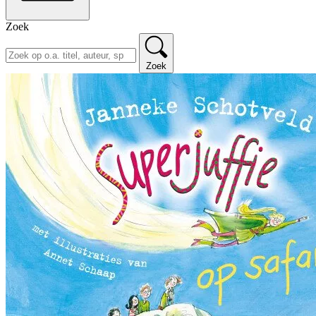
Zoek
Zoek