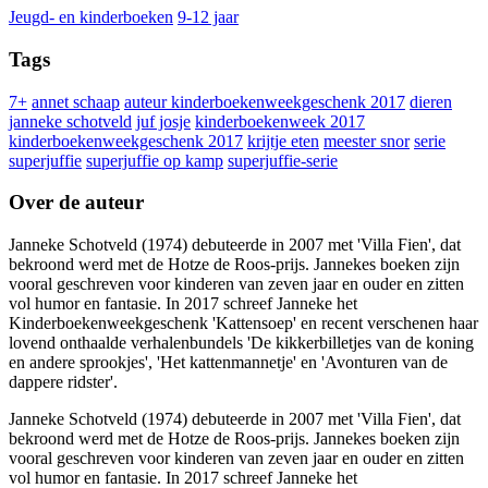
Jeugd- en kinderboeken
9-12 jaar
Tags
7+
annet schaap
auteur kinderboekenweekgeschenk 2017
dieren
janneke schotveld
juf josje
kinderboekenweek 2017
kinderboekenweekgeschenk 2017
krijtje eten
meester snor
serie
superjuffie
superjuffie op kamp
superjuffie-serie
Over de auteur
Janneke Schotveld (1974) debuteerde in 2007 met 'Villa Fien', dat
bekroond werd met de Hotze de Roos-prijs. Jannekes boeken zijn
vooral geschreven voor kinderen van zeven jaar en ouder en zitten
vol humor en fantasie. In 2017 schreef Janneke het
Kinderboekenweekgeschenk 'Kattensoep' en recent verschenen haar
lovend onthaalde verhalenbundels 'De kikkerbilletjes van de koning
en andere sprookjes', 'Het kattenmannetje' en 'Avonturen van de
dappere ridster'.
Janneke Schotveld (1974) debuteerde in 2007 met 'Villa Fien', dat
bekroond werd met de Hotze de Roos-prijs. Jannekes boeken zijn
vooral geschreven voor kinderen van zeven jaar en ouder en zitten
vol humor en fantasie. In 2017 schreef Janneke het