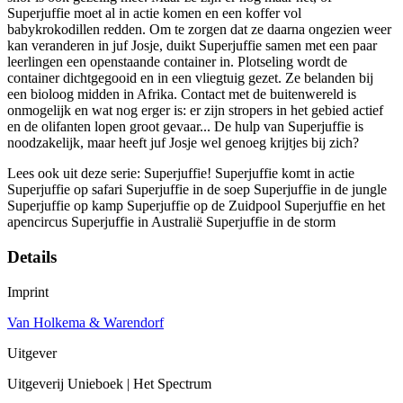
Superjuffie moet al in actie komen en een koffer vol
babykrokodillen redden. Om te zorgen dat ze daarna ongezien weer
kan veranderen in juf Josje, duikt Superjuffie samen met een paar
leerlingen een openstaande container in. Plotseling wordt de
container dichtgegooid en in een vliegtuig gezet. Ze belanden bij
een bioloog midden in Afrika. Contact met de buitenwereld is
onmogelijk en wat nog erger is: er zijn stropers in het gebied actief
en de olifanten lopen groot gevaar... De hulp van Superjuffie is
noodzakelijk, maar heeft juf Josje wel genoeg krijtjes bij zich?
Lees ook uit deze serie: Superjuffie! Superjuffie komt in actie
Superjuffie op safari Superjuffie in de soep Superjuffie in de jungle
Superjuffie op kamp Superjuffie op de Zuidpool Superjuffie en het
apencircus Superjuffie in Australië Superjuffie in de storm
Details
Imprint
Van Holkema & Warendorf
Uitgever
Uitgeverij Unieboek | Het Spectrum