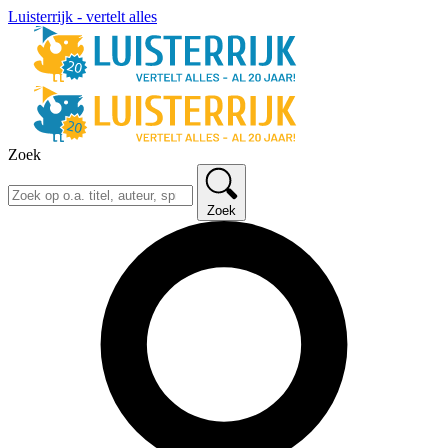
Luisterrijk - vertelt alles
Zoek
Zoek