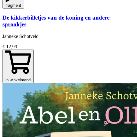
fragment
De kikkerbilletjes van de koning en andere
sprookjes
Janneke Schotveld
€ 12,99
in winkelmand