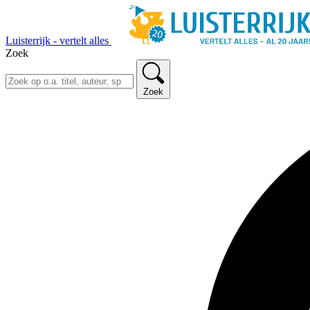
Luisterrijk - vertelt alles
Zoek
Zoek