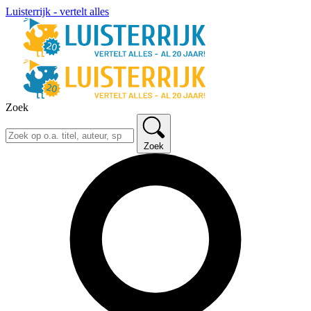
Luisterrijk - vertelt alles
Zoek
Zoek