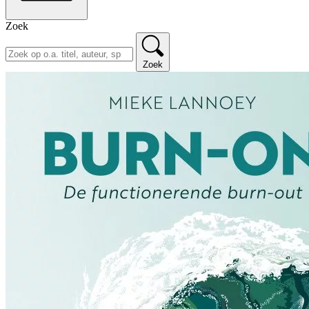
Zoek
Zoek