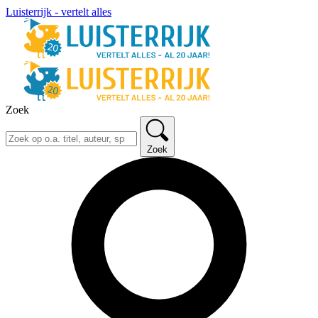
Luisterrijk - vertelt alles
Zoek
Zoek