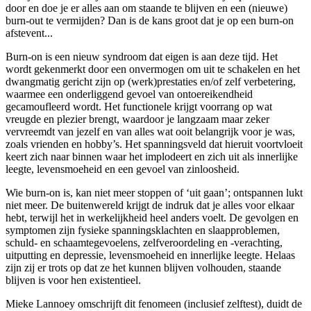
door en doe je er alles aan om staande te bl­ijven en een (nieuwe)
burn-out te verm­ijden? Dan is de kans groot dat je op een burn-on
afstevent...
Burn-on is een nieuw syndroom dat eigen is aan deze t­ijd. Het
wordt gekenmerkt door een onvermogen om uit te schakelen en het
dwangmatig gericht z­ijn op (werk)prestaties en/of zelf verbetering,
waarmee een onderliggend gevoel van ontoereikendheid
gecamoufleerd wordt. Het functionele kr­ijgt voorrang op wat
vreugde en plezier brengt, waardoor je langzaam maar zeker
vervreemdt van jezelf en van alles wat ooit belangrijk voor je was,
zoals vrienden en hobby’s. Het spanningsveld dat hieruit voortvloeit
keert zich naar binnen waar het implodeert en zich uit als innerl­ijke
leegte, levensmoeheid en een gevoel van zinloosheid.
Wie burn-on is, kan niet meer stoppen of ‘uit gaan’; ontspannen lukt
niet meer. De buitenwereld krijgt de indruk dat je alles voor elkaar
hebt, terwijl het in werkelijkheid heel anders voelt. De gevolgen en
symptomen zijn fysieke spanningsklachten en slaapproblemen,
schuld- en schaamtegevoelens, zelfveroordeling en -verachting,
uitputting en depressie, levensmoeheid en innerlijke leegte. Helaas
zijn zij er trots op dat ze het kunnen blijven volhouden, staande
blijven is voor hen existentieel.
Mieke Lannoey omschr­ijft dit fenomeen (inclusief zelftest), duidt de