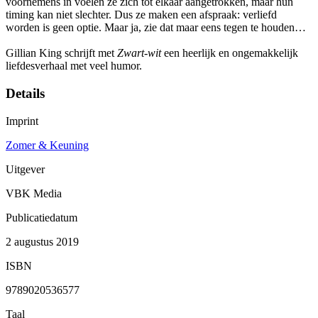
voornemens in voelen ze zich tot elkaar aangetrokken, maar hun
timing kan niet slechter. Dus ze maken een afspraak: verliefd
worden is geen optie. Maar ja, zie dat maar eens tegen te houden…
Gillian King schrijft met
Zwart-wit
een heerlijk en ongemakkelijk
liefdesverhaal met veel humor.
Details
Imprint
Zomer & Keuning
Uitgever
VBK Media
Publicatiedatum
2 augustus 2019
ISBN
9789020536577
Taal