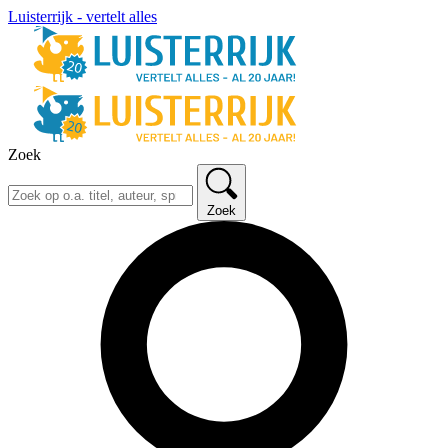
Luisterrijk - vertelt alles
Zoek
Zoek