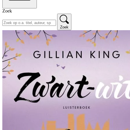
Zoek
Zoek