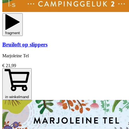
fragment
Bruiloft op slippers
Marjoleine Tel
€ 21,99
in winkelmand