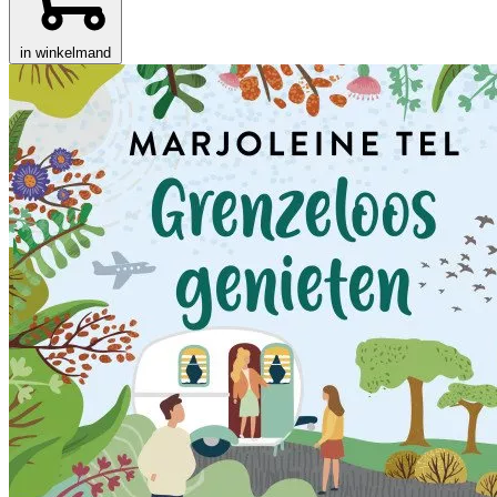
in winkelmand