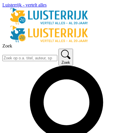
Luisterrijk - vertelt alles
Zoek
Zoek