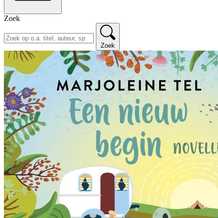
Zoek
Zoek