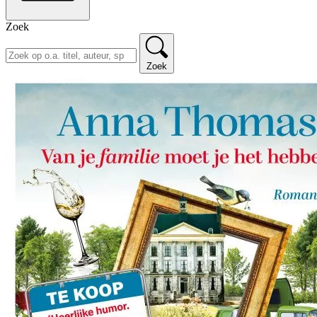
Zoek
Zoek