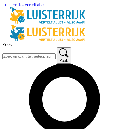
Luisterrijk - vertelt alles
Zoek
Zoek