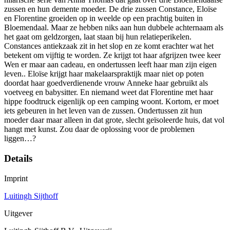
zussen en hun demente moeder. De drie zussen Constance, Eloïse
en Florentine groeiden op in weelde op een prachtig buiten in
Bloemendaal. Maar ze hebben niks aan hun dubbele achternaam als
het gaat om geldzorgen, laat staan bij hun relatieperikelen.
Constances antiekzaak zit in het slop en ze komt erachter wat het
betekent om vijftig te worden. Ze krijgt tot haar afgrijzen twee keer
Wen er maar aan cadeau, en ondertussen leeft haar man zijn eigen
leven.. Eloïse krijgt haar makelaarspraktijk maar niet op poten
doordat haar goedverdienende vrouw Anneke haar gebruikt als
voetveeg en babysitter. En niemand weet dat Florentine met haar
hippe foodtruck eigenlijk op een camping woont. Kortom, er moet
iets gebeuren in het leven van de zussen. Ondertussen zit hun
moeder daar maar alleen in dat grote, slecht geïsoleerde huis, dat vol
hangt met kunst. Zou daar de oplossing voor de problemen
liggen…?
Details
Imprint
Luitingh Sijthoff
Uitgever