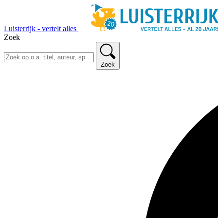
Luisterrijk - vertelt alles
Zoek
Zoek