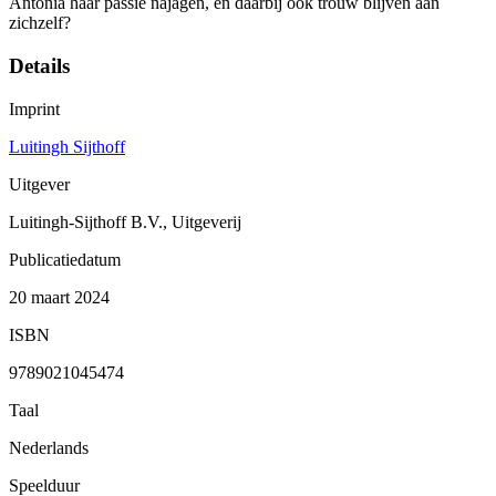
Antonia haar passie najagen, en daarbij ook trouw blijven aan
zichzelf?
Details
Imprint
Luitingh Sijthoff
Uitgever
Luitingh-Sijthoff B.V., Uitgeverij
Publicatiedatum
20 maart 2024
ISBN
9789021045474
Taal
Nederlands
Speelduur