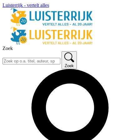
Luisterrijk - vertelt alles
Zoek
Zoek