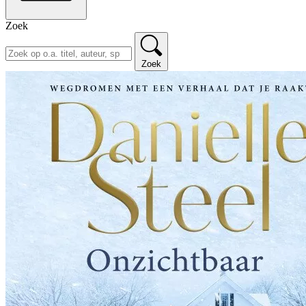
Zoek
Zoek