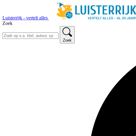
Luisterrijk - vertelt alles
Zoek
Zoek