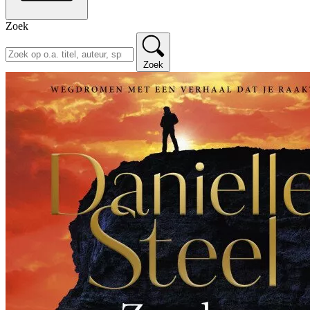
Zoek
Zoek