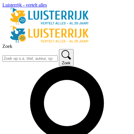
Luisterrijk - vertelt alles
Zoek
Zoek