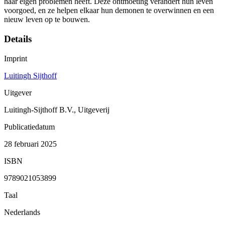
haar eigen problemen heeft. Deze ontmoeting verandert hun leven
voorgoed, en ze helpen elkaar hun demonen te overwinnen en een
nieuw leven op te bouwen.
Details
Imprint
Luitingh Sijthoff
Uitgever
Luitingh-Sijthoff B.V., Uitgeverij
Publicatiedatum
28 februari 2025
ISBN
9789021053899
Taal
Nederlands