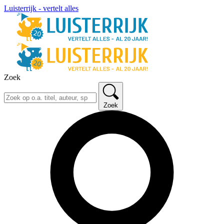
Luisterrijk - vertelt alles
Zoek
Zoek