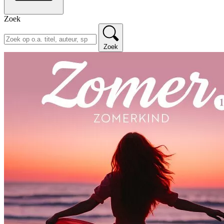
Zoek
Zoek