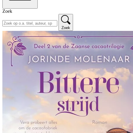
Zoek
Zoek