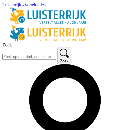
Luisterrijk - vertelt alles
Zoek
Zoek