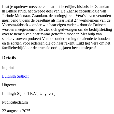
Laat je opnieuw meevoeren naar het heerlijke, historische Zaandam
in Bittere strijd, het tweede deel van De Zaanse cacaotrilogie van
Jorinde Molenaar. Zaandam, de oorlogsjaren. Vera’s leven verandert
ingrijpend tijdens de bezetting als maar liefst 27 werknemers van de
Veenstra-fabriek – onder wie haar eigen vader – door de Duitsers
worden meegenomen. Ze ziet zich gedwongen om de bedrijfsleiding
over te nemen van haar zwaar getroffen moeder. Met hulp van
sterke vrouwen probeert Vera de onderneming draaiende te houden
en te zorgen voor iedereen die op haar rekent. Lukt het Vera om het
familiebedrijf door de cruciale oorlogsjaren heen te slepen?
Details
Imprint
Luitingh Sijthoff
Uitgever
Luitingh-Sijthoff B.V., Uitgeverij
Publicatiedatum
22 augustus 2025